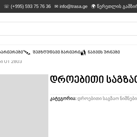
☏ (+995) 593 75 76 36
✉ info@trasa.ge
🌍 წერეთლის გამზი
ᲑᲐᲠᲘᲔᲠᲔᲑᲘ
ᲨᲔᲛᲖᲦᲣᲓᲐᲕᲘ ᲑᲐᲠᲘᲔᲠᲘ
ᲜᲐᲒᲕᲘᲡ ᲣᲠᲜᲔᲑᲘ
ი UT 2803
დროებითი საგზაო
კატეგორია:
დროებითი საგზაო ნიშნები