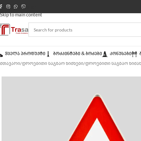
Skip to navigation
Skip to main content
ᲧᲕᲔᲚᲐ ᲞᲠᲝᲓᲣᲥᲢᲘ
ᲑᲝᲫᲙᲘᲜᲢᲔᲑᲘ & ᲑᲝᲫᲔᲑᲘ
ᲙᲝᲜᲣᲡᲔᲑᲘ
მთავარი
დროებითი საგზაო ნიშნები
დროებითი საგზაო ნიშან