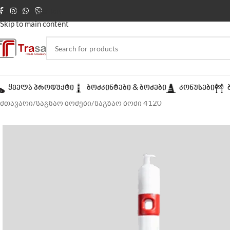
Skip to navigation
Skip to main content
ᲧᲕᲔᲚᲐ ᲞᲠᲝᲓᲣᲥᲢᲘ
ᲑᲝᲫᲙᲘᲜᲢᲔᲑᲘ & ᲑᲝᲫᲔᲑᲘ
ᲙᲝᲜᲣᲡᲔᲑᲘ
მთავარი
საგზაო ბოძები
საგზაო ბოძი 4120