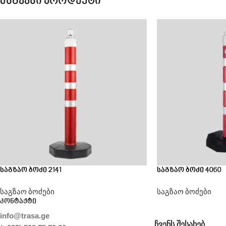
მსგავსი პროდუქტი
საგზაო ბოძი 2141
საგზაო ბოძი 4060
საგზაო ბოძები
საგზაო ბოძები
კონტაქტი
info@trasa.ge
ᲩᲕᲔᲜᲡ ᲨᲔᲡᲐᲮᲔᲑ