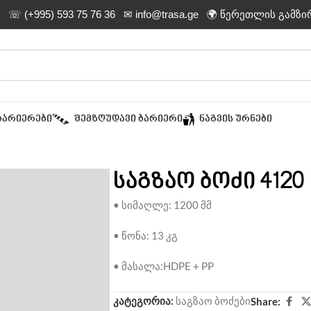
☏ (+995) 593 75 76 36
✉ info@trasa.ge
🌍 წერეთლის გამზი
ᲑᲐᲠᲘᲔᲠᲔᲑᲘ
ᲨᲔᲛᲖᲦᲣᲓᲐᲕᲘ ᲑᲐᲠᲘᲔᲠᲘ
ᲜᲐᲒᲕᲘᲡ ᲣᲠᲜᲔᲑᲘ
საგზაო ბოძი 4120
• სიმაღლე: 1200 მმ
• წონა: 13 კგ
• მასალა:HDPE + PP
კატეგორია:
საგზაო ბოძები
Share: