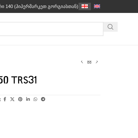
რი 140 (ჰიპერმარკეთ გორგიასთან)
ი TRS31
: