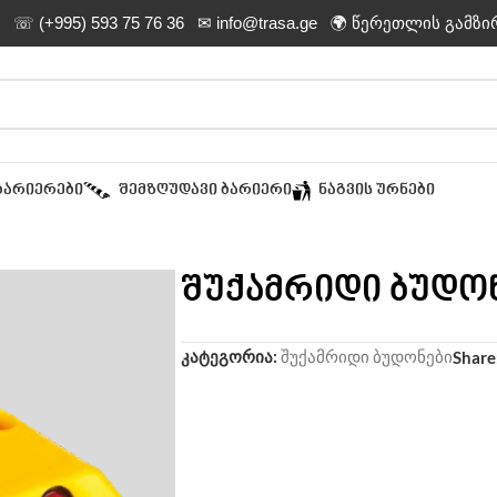
☏ (+995) 593 75 76 36
✉ info@trasa.ge
🌍 წერეთლის გამზი
ᲑᲐᲠᲘᲔᲠᲔᲑᲘ
ᲨᲔᲛᲖᲦᲣᲓᲐᲕᲘ ᲑᲐᲠᲘᲔᲠᲘ
ᲜᲐᲒᲕᲘᲡ ᲣᲠᲜᲔᲑᲘ
შუქამრიდი ბუდონ
კატეგორია:
შუქამრიდი ბუდონები
Share