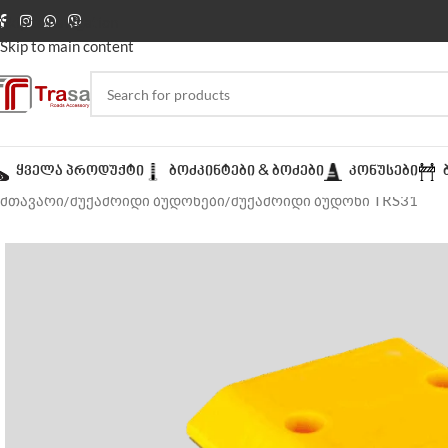
Skip to navigation
Skip to main content
ᲧᲕᲔᲚᲐ ᲞᲠᲝᲓᲣᲥᲢᲘ
ᲑᲝᲫᲙᲘᲜᲢᲔᲑᲘ & ᲑᲝᲫᲔᲑᲘ
ᲙᲝᲜᲣᲡᲔᲑᲘ
მთავარი
შუქამრიდი ბუდონები
შუქამრიდი ბუდონი TRS31